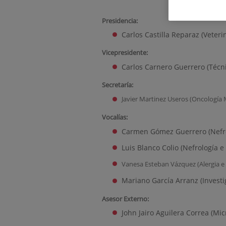
Presidencia:
Carlos Castilla Reparaz (Veter
Vicepresidente:
Carlos Carnero Guerrero (Técn
Secretaría:
Javier Martinez Useros
(Oncología 
Vocalías:
Carmen Gómez Guerrero (Nefrol
Luis Blanco Colio (Nefrología e
Vanesa Esteban Vázquez (Alergia e
Mariano García Arranz (Invest
Asesor Externo:
John Jairo Aguilera Correa (Mic