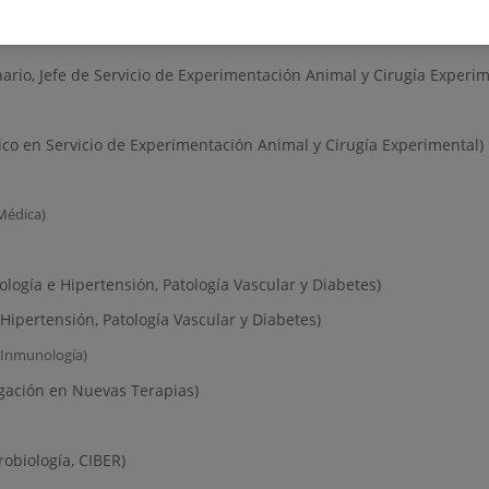
inario, Jefe de Servicio de Experimentación Animal y Cirugía Experim
ico en Servicio de Experimentación Animal y Cirugía Experimental)
Médica)
ogía e Hipertensión, Patología Vascular y Diabetes)
 Hipertensión, Patología Vascular y Diabetes)
 Inmunología)
igación en Nuevas Terapias)
robiología, CIBER)