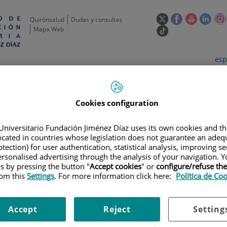
Este
Este
Este
Este
Quirónsalud
Dudas y consultas
enlace
enlace
enlace
enla
Mapa Web
Enlace
se
se
se
se
a
abrirá
abrirá
abrirá
abrir
una
Selecto
Idi
esp
en
en
en
en
aplicación
de
act
una
una
una
una
externa.
idioma
ventana
ventana
ventana
vent
de
Actividad
Unidades
Formación y
Actual
científica
de apoyo
Empleo
nueva.
nueva.
nueva.
nuev
Cookies configuration
Universitario Fundación Jiménez Díaz uses its own cookies and th
located in countries whose legislation does not guarantee an adequ
tection) for user authentication, statistical analysis, improving s
rsonalised advertising through the analysis of your navigation. Y
es by pressing the button "
Accept cookies
" or
configure/refuse th
rom this
Settings
. For more information click here:
Política de Co
RGANIZATIVA
|
COMITÉ ÉTICO DE BIENESTAR ANIMAL
|
COMPOSICIÓ
Accept
Reject
Setting