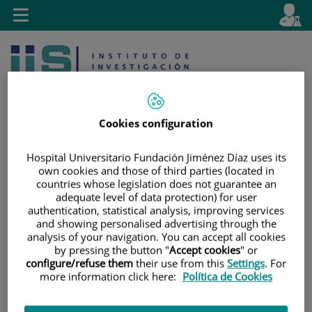
Saltar al contenido
E
Idiom
Toggle
es
navigation
activo
Cookies configuration
Hospital Universitario Fundación Jiménez Díaz uses its
own cookies and those of third parties (located in
Saltar
Selector
Buscar
countries whose legislation does not guarantee an
al
de
adequate level of data protection) for user
contenido
idioma
authentication, statistical analysis, improving services
and showing personalised advertising through the
analysis of your navigation. You can accept all cookies
by pressing the button "
Accept cookies
" or
configure/refuse them
their use from this
Settings
. For
more information click here:
Política de Cookies