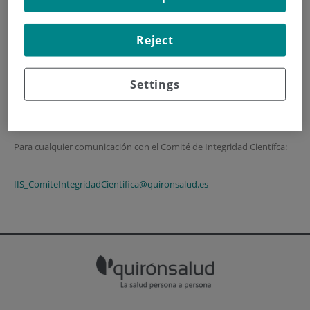
INICIO
|
INSTITUTO
|
ESTRUCTURA ORGANIZATIVA
Reject
|
COMITÉ DE INTEGRIDAD CIENTÍFICA
|
CONTACTO
Contacto
Settings
Actualización de datos a 29/08/2025
Para cualquier comunicación con el Comité de Integridad Científca:
IIS_ComiteIntegridadCientifica@quironsalud.es