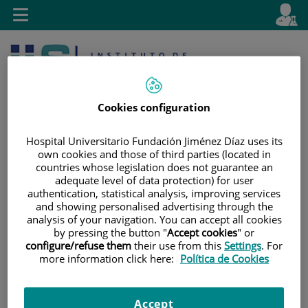
Saltar al contenido
E
Idiom
Toggle
es
navigation
activo
Cookies configuration
Hospital Universitario Fundación Jiménez Díaz uses its
own cookies and those of third parties (located in
countries whose legislation does not guarantee an
Saltar
Selector
Buscar
adequate level of data protection) for user
al
de
authentication, statistical analysis, improving services
contenido
idioma
and showing personalised advertising through the
analysis of your navigation. You can accept all cookies
by pressing the button "
Accept cookies
" or
configure/refuse them
their use from this
Settings
. For
more information click here:
Política de Cookies
Accept