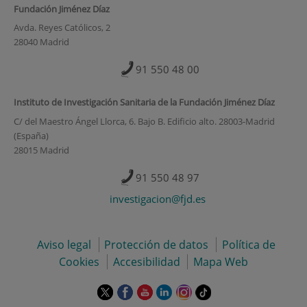
Fundación Jiménez Díaz
Avda. Reyes Católicos, 2
28040 Madrid
91 550 48 00
Instituto de Investigación Sanitaria de la Fundación Jiménez Díaz
C/ del Maestro Ángel Llorca, 6. Bajo B. Edificio alto. 28003-Madrid
(España)
28015 Madrid
91 550 48 97
investigacion@fjd.es
Aviso legal
Protección de datos
Política de
Cookies
Accesibilidad
Mapa Web
Este
Este
Este
Este
Este
Enlace
enlace
enlace
enlace
enlace
enlace
a