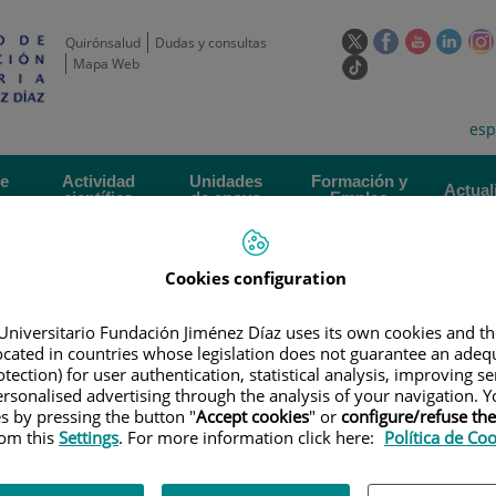
Este
Este
Este
Este
Quirónsalud
Dudas y consultas
enlace
enlace
enlace
enla
Mapa Web
Enlace
se
se
se
se
a
abrirá
abrirá
abrirá
abrir
una
Selecto
Idi
esp
en
en
en
en
aplicación
de
act
una
una
una
una
externa.
idioma
ventana
ventana
ventana
vent
de
Actividad
Unidades
Formación y
Actual
científica
de apoyo
Empleo
nueva.
nueva.
nueva.
nuev
Cookies configuration
Universitario Fundación Jiménez Díaz uses its own cookies and th
located in countries whose legislation does not guarantee an adequ
tection) for user authentication, statistical analysis, improving s
rsonalised advertising through the analysis of your navigation. Y
RGANIZATIVA
|
COMITÉ DE INTEGRIDAD CIENTÍFICA
|
DOCUMENTACIÓN
es by pressing the button "
Accept cookies
" or
configure/refuse th
THENTICATE
rom this
Settings
. For more information click here:
Política de Co