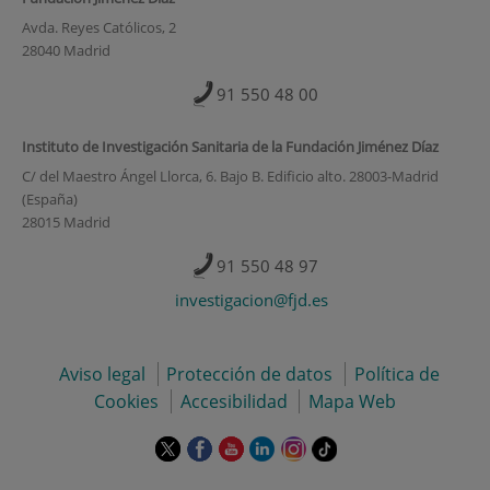
Avda. Reyes Católicos, 2
28040 Madrid
91 550 48 00
Instituto de Investigación Sanitaria de la Fundación Jiménez Díaz
C/ del Maestro Ángel Llorca, 6. Bajo B. Edificio alto. 28003-Madrid
(España)
28015 Madrid
91 550 48 97
investigacion@fjd.es
Aviso legal
Protección de datos
Política de
Cookies
Accesibilidad
Mapa Web
Este
Este
Este
Este
Este
Enlace
enlace
enlace
enlace
enlace
enlace
a