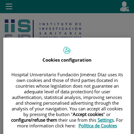
Saltar al contenido
E
Idiom
Toggle
es
navigation
activo
Cookies configuration
Hospital Universitario Fundación Jiménez Díaz uses its
Saltar
Selector
Buscar
own cookies and those of third parties (located in
al
de
countries whose legislation does not guarantee an
contenido
idioma
adequate level of data protection) for user
authentication, statistical analysis, improving services
and showing personalised advertising through the
analysis of your navigation. You can accept all cookies
by pressing the button "
Accept cookies
" or
configure/refuse them
their use from this
Settings
. For
more information click here:
Política de Cookies