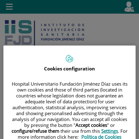
Saltar al contenido
E
Idiom
Toggle
es
navigation
activo
Cookies configuration
Saltar
Selector
Buscar
al
de
Hospital Universitario Fundación Jiménez Díaz uses its
own cookies and those of third parties (located in
contenido
idioma
countries whose legislation does not guarantee an
adequate level of data protection) for user
authentication, statistical analysis, improving services
and showing personalised advertising through the
analysis of your navigation. You can accept all cookies
by pressing the button "
Accept cookies
" or
configure/refuse them
their use from this
Settings
. For
more information click here:
Política de Cookies