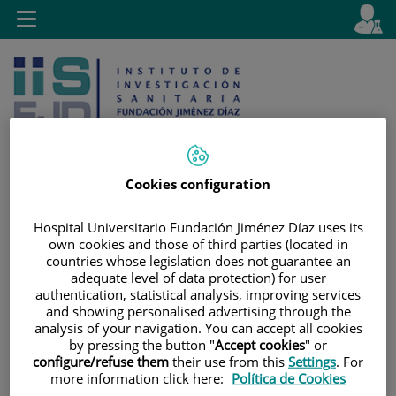
Saltar al contenido
E
Idiom
Toggle
es
navigation
activo
Cookies configuration
Saltar
Selector
Buscar
Hospital Universitario Fundación Jiménez Díaz uses its
al
de
own cookies and those of third parties (located in
contenido
idioma
countries whose legislation does not guarantee an
adequate level of data protection) for user
authentication, statistical analysis, improving services
and showing personalised advertising through the
analysis of your navigation. You can accept all cookies
by pressing the button "
Accept cookies
" or
configure/refuse them
their use from this
Settings
. For
more information click here:
Política de Cookies