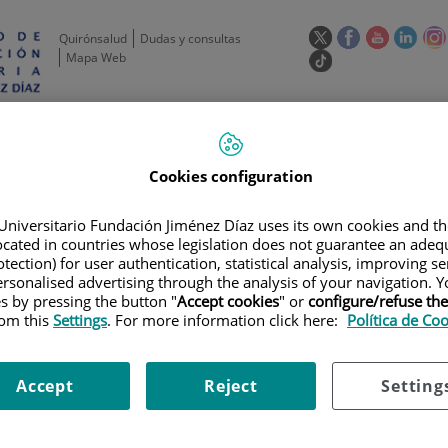
Este
Este
Este
Este
Quirónsalud
Dudas y consultas
enlace
enlace
enlace
enla
Mapa Web
Enlace
se
se
se
se
a
abrirá
abrirá
abrirá
abrir
una
Selecto
Idi
esp
en
en
en
en
aplicación
de
act
una
una
una
una
externa.
idioma
ventana
ventana
ventana
vent
de
Actividad
Unidades
Formación y
Actual
Cookies configuration
científica
de apoyo
Empleo
nueva.
nueva.
nueva.
nuev
Universitario Fundación Jiménez Díaz uses its own cookies and th
located in countries whose legislation does not guarantee an adequ
tection) for user authentication, statistical analysis, improving s
rsonalised advertising through the analysis of your navigation. Y
es by pressing the button "
Accept cookies
" or
configure/refuse th
rom this
Settings
. For more information click here:
Política de Co
ERTAS DE EMPLEO
|
SE BUSCA LICENCIADO EN CC.BIOLÓGICAS, BIOQUÍ
Accept
Reject
Setting
ado en CC.Biológicas, bioquími