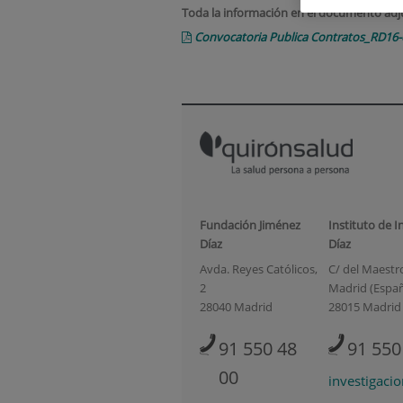
Toda la información en el documento adj
Convocatoria Publica Contratos_RD16-
Fundación Jiménez
Instituto de I
Díaz
Díaz
Avda. Reyes Católicos,
C/ del Maestro 
2
Madrid (Espa
28040 Madrid
28015 Madrid
91 550 48
91 550
00
investigaci