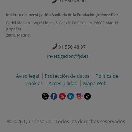
91 550 48 00
Instituto de Investigación Sanitaria de la Fundación Jiménez Díaz
C/ del Maestro Ángel Llorca, 6. Bajo B. Edificio alto. 28003-Madrid
(España)
28015 Madrid
91 550 48 97
investigacion@fjd.es
Aviso legal
Protección de datos
Política de
Cookies
Accesibilidad
Mapa Web
Este
Este
Este
Este
Este
Enlace
enlace
enlace
enlace
enlace
enlace
a
se
se
se
se
se
una
abrirá
abrirá
abrirá
abrirá
abrirá
aplicación
en
en
en
en
en
externa.
© 2026 Quirónsalud - Todos los derechos reservados
una
una
una
una
una