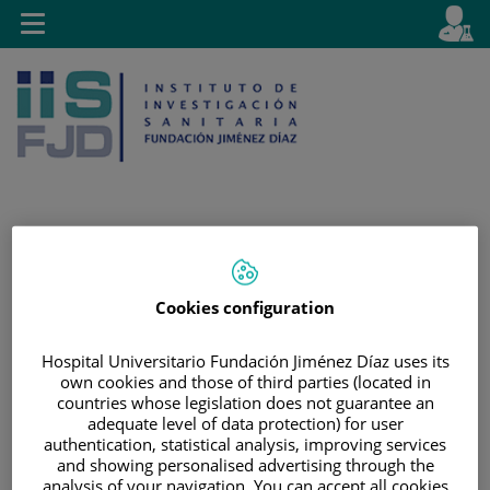
Saltar al contenido
E
Idiom
Toggle
es
navigation
activo
Saltar
Selector
Buscar
al
de
Cookies configuration
contenido
idioma
Hospital Universitario Fundación Jiménez Díaz uses its
own cookies and those of third parties (located in
countries whose legislation does not guarantee an
adequate level of data protection) for user
authentication, statistical analysis, improving services
and showing personalised advertising through the
analysis of your navigation. You can accept all cookies