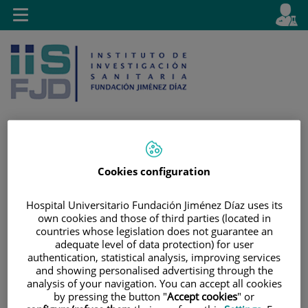
Saltar al contenido
E
Idiom
Toggle
es
navigation
activo
Saltar
Selector
Cookies configuration
Buscar
al
de
contenido
idioma
Hospital Universitario Fundación Jiménez Díaz uses its
own cookies and those of third parties (located in
countries whose legislation does not guarantee an
adequate level of data protection) for user
authentication, statistical analysis, improving services
and showing personalised advertising through the
analysis of your navigation. You can accept all cookies
by pressing the button "
Accept cookies
" or