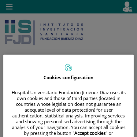
Saltar al contenido
E
Idiom
Toggle
es
navigation
activo
Saltar
Selector
Buscar
Cookies configuration
al
de
contenido
idioma
Hospital Universitario Fundación Jiménez Díaz uses its
own cookies and those of third parties (located in
countries whose legislation does not guarantee an
adequate level of data protection) for user
authentication, statistical analysis, improving services
and showing personalised advertising through the
analysis of your navigation. You can accept all cookies
by pressing the button "
Accept cookies
" or