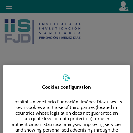
Saltar al contenido
E
Idiom
Toggle
es
navigation
activo
Saltar
Selector
Buscar
al
de
contenido
idioma
Cookies configuration
Hospital Universitario Fundación Jiménez Díaz uses its
own cookies and those of third parties (located in
countries whose legislation does not guarantee an
adequate level of data protection) for user
authentication, statistical analysis, improving services
and showing personalised advertising through the