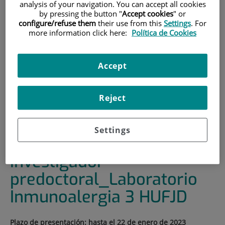
analysis of your navigation. You can accept all cookies
by pressing the button "
Accept cookies
" or
INICIO
|
FORMACIÓN Y EMPLEO
configure/refuse them
their use from this
Settings
. For
|
OFERTAS DE EMPLEO
more information click here:
Política de Cookies
|
CANDIDATO/A, PARA SOLICITAR AYUDAS PARA LA
CONTRATACIÓN DE PERSONAL INVESTIGADOR
Accept
PREDOCTORAL_LABORATORIO INMUNOALERGIA 3
HUFJD
Reject
CANDIDATO/A, para
solicitar Ayudas para la
Settings
contratación de personal
investigador
predoctoral_Laboratorio
Inmunoalergia 3 HUFJD
Plazo de presentación: hasta el 22 de enero de 2023