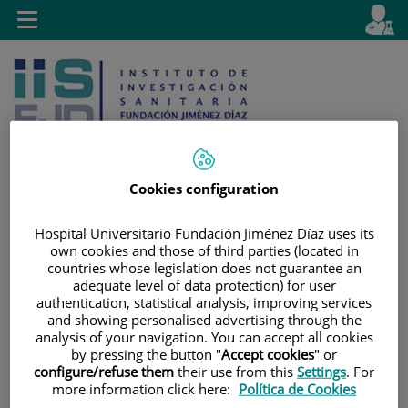
Saltar al contenido
E
Idiom
Toggle
es
navigation
activo
Cookies configuration
Saltar
Selector
Buscar
Hospital Universitario Fundación Jiménez Díaz uses its
al
de
own cookies and those of third parties (located in
contenido
idioma
countries whose legislation does not guarantee an
adequate level of data protection) for user
authentication, statistical analysis, improving services
and showing personalised advertising through the
analysis of your navigation. You can accept all cookies
by pressing the button "
Accept cookies
" or
configure/refuse them
their use from this
Settings
. For
more information click here:
Política de Cookies