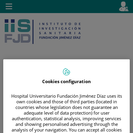
Saltar al contenido
E
Idiom
Toggle
es
navigation
activo
Saltar
Selector
Buscar
al
de
Cookies configuration
contenido
idioma
Hospital Universitario Fundación Jiménez Díaz uses its
own cookies and those of third parties (located in
countries whose legislation does not guarantee an
adequate level of data protection) for user
authentication, statistical analysis, improving services
and showing personalised advertising through the
analysis of your navigation. You can accept all cookies