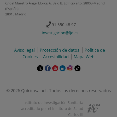
C/ del Maestro Ángel Llorca, 6. Bajo B. Edificio alto. 28003-Madrid
(España)
28015 Madrid
91 550 48 97
investigacion@fjd.es
Aviso legal
Protección de datos
Política de
Cookies
Accesibilidad
Mapa Web
Este
Este
Este
Este
Este
Enlace
enlace
enlace
enlace
enlace
enlace
a
se
se
se
se
se
una
abrirá
abrirá
abrirá
abrirá
abrirá
aplicación
en
en
en
en
en
externa.
© 2026 Quirónsalud - Todos los derechos reservados
una
una
una
una
una
ventana
ventana
ventana
ventana
ventana
Instituto de Investigación Sanitaria
nueva.
nueva.
nueva.
nueva.
nueva.
acreditado por el Instituto de Salud
Carlos III