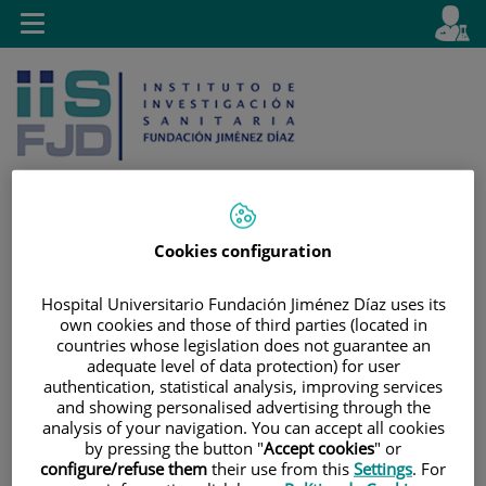
Saltar al contenido
E
Idiom
Toggle
es
navigation
activo
Cookies configuration
Saltar
Selector
Buscar
al
de
Hospital Universitario Fundación Jiménez Díaz uses its
contenido
idioma
own cookies and those of third parties (located in
countries whose legislation does not guarantee an
adequate level of data protection) for user
authentication, statistical analysis, improving services
and showing personalised advertising through the
analysis of your navigation. You can accept all cookies
by pressing the button "
Accept cookies
" or
configure/refuse them
their use from this
Settings
. For