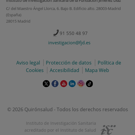
Instituto de Investigación Sanitaria de la Fundación Jiménez Díaz
C/ del Maestro Ángel Llorca, 6. Bajo B. Edificio alto. 28003-Madrid
(España)
28015 Madrid
91 550 48 97
investigacion@fjd.es
Aviso legal
Protección de datos
Política de
Cookies
Accesibilidad
Mapa Web
Este
Este
Este
Este
Este
Enlace
enlace
enlace
enlace
enlace
enlace
a
se
se
se
se
se
una
abrirá
abrirá
abrirá
abrirá
abrirá
aplicación
en
en
en
en
en
externa.
© 2026 Quirónsalud - Todos los derechos reservados
una
una
una
una
una
ventana
ventana
ventana
ventana
ventana
Instituto de Investigación Sanitaria
nueva.
nueva.
nueva.
nueva.
nueva.
acreditado por el Instituto de Salud