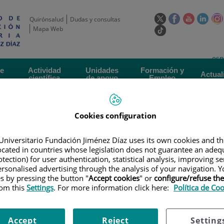
Este
Este
Este
Este
Quirónsalud
Dudas y consultas
enlace
enlace
enlace
enla
Mapa Web
Enlace
se
se
se
se
a
abrirá
abrirá
abrirá
abrir
una
Selecto
Idi
esp
en
en
en
en
aplicación
de
act
una
una
una
una
de
Actividad
Unidades
Formación y
externa.
Actual
idioma
científica
de apoyo
Empleo
ventana
ventana
ventana
vent
nueva.
nueva.
nueva.
nuev
Cookies configuration
Universitario Fundación Jiménez Díaz uses its own cookies and th
located in countries whose legislation does not guarantee an adequ
tection) for user authentication, statistical analysis, improving s
rsonalised advertising through the analysis of your navigation. Y
ERTAS DE EMPLEO
|
CANDIDATOS PARA OPTAR A UN CONTRATO “PRED
es by pressing the button "
Accept cookies
" or
configure/refuse th
TES TO APPLY FOR A “PREDOCTORAL HEALTH RESEARCH TRAINING” CONTR
rom this
Settings
. For more information click here:
Política de Co
 optar a un contrato “Predoct
Accept
Reject
Setting