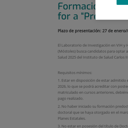
Formación en Inv
for a “Predoctor
Plazo de presentación: 27 de enero//
El Laboratorio de Investigación en VIH y H
(Móstoles) busca candidatos para optar a
Salud 2025 del Instituto de Salud Carlos II
Requisitos mínimos:
1. Estar en disposición de estar admitid
2026, lo que se podrá acreditar con poster
matriculado en cursos anteriores, debiénd
pago realizado.
2. No haber iniciado su formación predoct
doctoral que se haya otorgado en el marco
Planes Estatales.
3. No estar en posesión del título de Doct