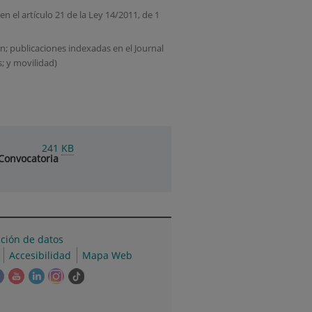
 el artículo 21 de la Ley 14/2011, de 1
n; publicaciones indexadas en el Journal
; y movilidad)
241
KB
Convocatoria
cción de datos
Accesibilidad
Mapa Web
e
Este
Este
Este
Este
Enlace
ace
enlace
enlace
enlace
enlace
a
se
se
se
se
una