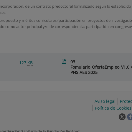
incorporación, de un contrato predoctoral formalizado según lo establecido en
ses.
ropuesto y méritos curriculares (participación en proyectos de investigació
do como autor principal y/o de correspondencia; participación en congresos
03
127
KB
Fomulario_OfertaEmpleo_V1.0_
PFIS AES 2025
Aviso legal
Prote
Política de Cookies
Est
enl
se
nvestigación Sanitaria de la Fundación Jiménez