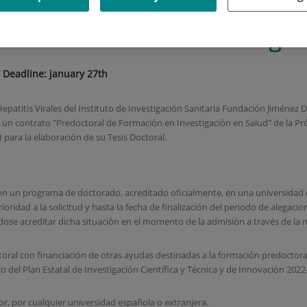
estigación en Salud” // Candi
al Health Research Training” 
 Deadline: january 27th
epatitis Virales del Instituto de Investigación Sanitaria Fundación Jiménez D
 un contrato "Predoctoral de Formación en Investigación en Salud" de la Pr
I para la elaboración de su Tesis Doctoral.
o en un programa de doctorado, acreditado oficialmente, en una universidad
ioridad a la solicitud y hasta la fecha de finalización del periodo de alegaci
ose acreditar dicha situación en el momento de la admisión a través de la mat
oral con financiación de otras ayudas destinadas a la formación predoctoral 
 del Plan Estatal de Investigación Científica y Técnica y de Innovación 2022
or, por cualquier universidad española o extranjera.