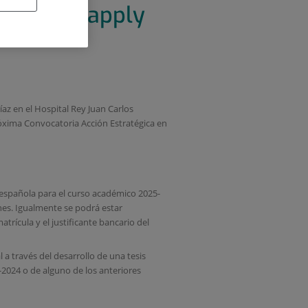
dates to apply
contract
íaz en el Hospital Rey Juan Carlos
óxima Convocatoria Acción Estratégica en
 española para el curso académico 2025-
ones. Igualmente se podrá estar
rícula y el justificante bancario del
a través del desarrollo de una tesis
-2024 o de alguno de los anteriores