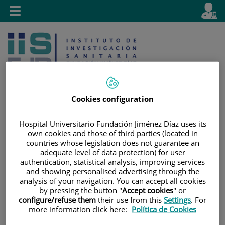
Saltar al contenido
E
Idiom
Toggle
es
navigation
activo
Cookies configuration
Hospital Universitario Fundación Jiménez Díaz uses its
Saltar
Selector
Buscar
own cookies and those of third parties (located in
al
de
countries whose legislation does not guarantee an
contenido
idioma
adequate level of data protection) for user
authentication, statistical analysis, improving services
and showing personalised advertising through the
analysis of your navigation. You can accept all cookies
by pressing the button "
Accept cookies
" or
configure/refuse them
their use from this
Settings
. For
more information click here:
Política de Cookies