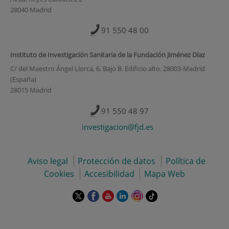
28040 Madrid
91 550 48 00
Instituto de Investigación Sanitaria de la Fundación Jiménez Díaz
C/ del Maestro Ángel Llorca, 6. Bajo B. Edificio alto. 28003-Madrid
(España)
28015 Madrid
91 550 48 97
investigacion@fjd.es
Aviso legal
Protección de datos
Política de
Cookies
Accesibilidad
Mapa Web
Este
Este
Este
Este
Este
Enlace
enlace
enlace
enlace
enlace
enlace
a
se
se
se
se
se
una
abrirá
abrirá
abrirá
abrirá
abrirá
aplicación