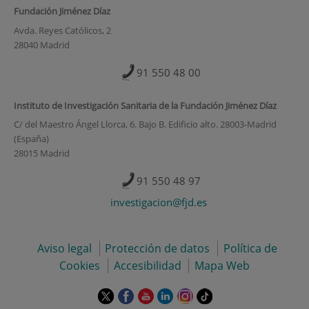
Fundación Jiménez Díaz
Avda. Reyes Católicos, 2
28040 Madrid
91 550 48 00
Instituto de Investigación Sanitaria de la Fundación Jiménez Díaz
C/ del Maestro Ángel Llorca, 6. Bajo B. Edificio alto. 28003-Madrid
(España)
28015 Madrid
91 550 48 97
investigacion@fjd.es
Aviso legal
Protección de datos
Política de
Cookies
Accesibilidad
Mapa Web
Este
Este
Este
Este
Este
Enlace
enlace
enlace
enlace
enlace
enlace
a