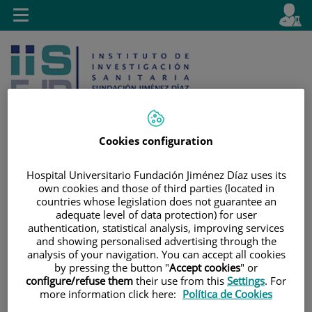
Saltar al contenido
E
Idiom
Toggle
es
navigation
activo
Cookies configuration
Saltar
Selector
Buscar
Hospital Universitario Fundación Jiménez Díaz uses its
own cookies and those of third parties (located in
al
de
countries whose legislation does not guarantee an
contenido
idioma
adequate level of data protection) for user
authentication, statistical analysis, improving services
and showing personalised advertising through the
analysis of your navigation. You can accept all cookies
by pressing the button "
Accept cookies
" or
configure/refuse them
their use from this
Settings
. For
more information click here:
Política de Cookies