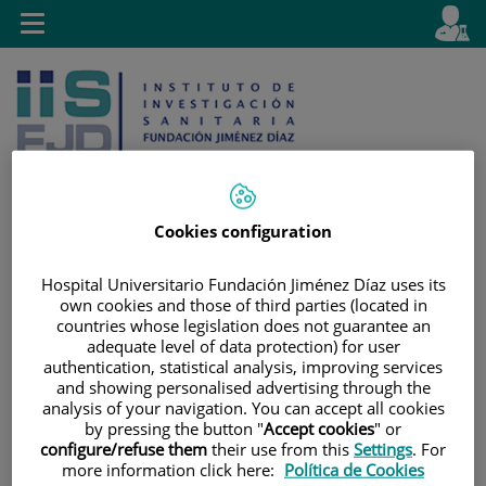
Saltar al contenido
E
Idiom
Toggle
es
navigation
activo
Cookies configuration
Saltar
Selector
Buscar
Hospital Universitario Fundación Jiménez Díaz uses its
al
de
own cookies and those of third parties (located in
contenido
idioma
countries whose legislation does not guarantee an
adequate level of data protection) for user
authentication, statistical analysis, improving services
and showing personalised advertising through the
analysis of your navigation. You can accept all cookies
by pressing the button "
Accept cookies
" or
configure/refuse them
their use from this
Settings
. For
more information click here:
Política de Cookies