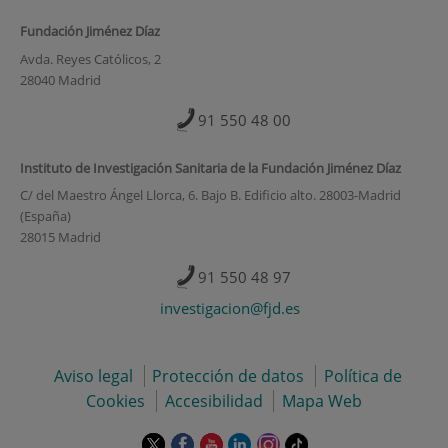
Fundación Jiménez Díaz
Avda. Reyes Católicos, 2
28040 Madrid
91 550 48 00
Instituto de Investigación Sanitaria de la Fundación Jiménez Díaz
C/ del Maestro Ángel Llorca, 6. Bajo B. Edificio alto. 28003-Madrid
(España)
28015 Madrid
91 550 48 97
investigacion@fjd.es
Aviso legal
Protección de datos
Política de
Cookies
Accesibilidad
Mapa Web
Este
Este
Este
Este
Este
Enlace