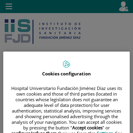
Saltar al contenido
E
Idiom
Toggle
es
navigation
activo
Cookies configuration
Saltar
Selector
Buscar
al
de
contenido
idioma
Hospital Universitario Fundación Jiménez Díaz uses its
own cookies and those of third parties (located in
countries whose legislation does not guarantee an
adequate level of data protection) for user
authentication, statistical analysis, improving services
and showing personalised advertising through the
analysis of your navigation. You can accept all cookies
by pressing the button "
Accept cookies
" or