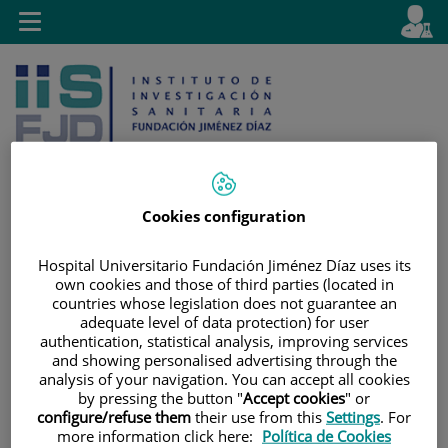
Saltar al contenido
E
Idiom
Toggle
es
navigation
activo
Cookies configuration
Saltar
Selector
Buscar
Hospital Universitario Fundación Jiménez Díaz uses its
al
de
own cookies and those of third parties (located in
contenido
idioma
countries whose legislation does not guarantee an
adequate level of data protection) for user
authentication, statistical analysis, improving services
and showing personalised advertising through the
analysis of your navigation. You can accept all cookies
by pressing the button "
Accept cookies
" or
configure/refuse them
their use from this
Settings
. For
more information click here:
Política de Cookies