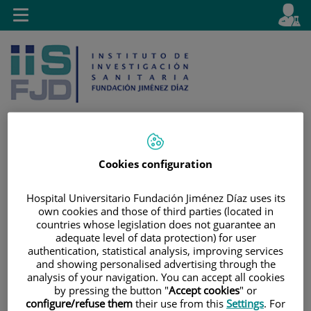
Saltar al contenido
E
Idiom
Toggle
es
navigation
activo
Cookies configuration
Saltar
Selector
Buscar
al
de
Hospital Universitario Fundación Jiménez Díaz uses its
contenido
idioma
own cookies and those of third parties (located in
countries whose legislation does not guarantee an
adequate level of data protection) for user
authentication, statistical analysis, improving services
and showing personalised advertising through the
analysis of your navigation. You can accept all cookies
by pressing the button "
Accept cookies
" or
configure/refuse them
their use from this
Settings
. For