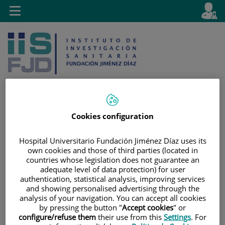
Saltar al contenido
E
Idiom
Toggle
es
navigation
activo
Cookies configuration
Saltar
Selector
Buscar
al
de
Hospital Universitario Fundación Jiménez Díaz uses its
contenido
idioma
own cookies and those of third parties (located in
countries whose legislation does not guarantee an
adequate level of data protection) for user
authentication, statistical analysis, improving services
and showing personalised advertising through the
analysis of your navigation. You can accept all cookies
by pressing the button "
Accept cookies
" or
configure/refuse them
their use from this
Settings
. For