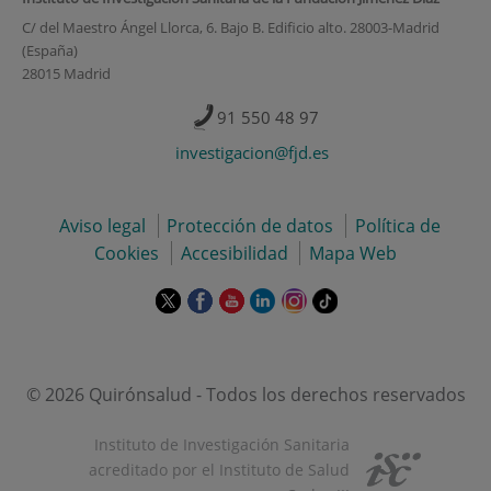
C/ del Maestro Ángel Llorca, 6. Bajo B. Edificio alto. 28003-Madrid
(España)
28015 Madrid
91 550 48 97
investigacion@fjd.es
Aviso legal
Protección de datos
Política de
Cookies
Accesibilidad
Mapa Web
Este
Este
Este
Este
Este
Enlace
enlace
enlace
enlace
enlace
enlace
a
se
se
se
se
se
una
abrirá
abrirá
abrirá
abrirá
abrirá
aplicación
en
en
en
en
en
externa.
© 2026 Quirónsalud - Todos los derechos reservados
una
una
una
una
una
ventana
ventana
ventana
ventana
ventana
Instituto de Investigación Sanitaria
nueva.
nueva.
nueva.
nueva.
nueva.
acreditado por el Instituto de Salud