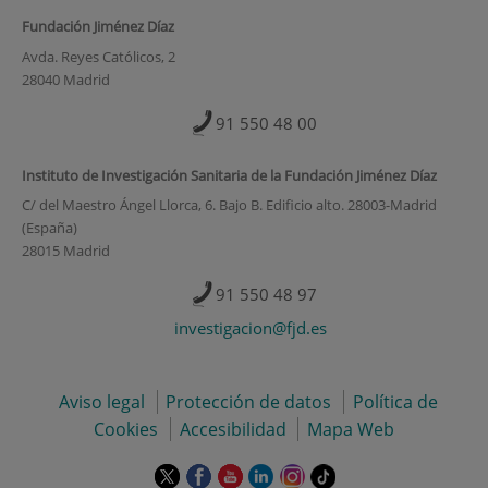
Fundación Jiménez Díaz
Avda. Reyes Católicos, 2
28040 Madrid
91 550 48 00
Instituto de Investigación Sanitaria de la Fundación Jiménez Díaz
C/ del Maestro Ángel Llorca, 6. Bajo B. Edificio alto. 28003-Madrid
(España)
28015 Madrid
91 550 48 97
investigacion@fjd.es
Aviso legal
Protección de datos
Política de
Cookies
Accesibilidad
Mapa Web
Este
Este
Este
Este
Este
Enlace