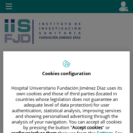
Saltar al contenido
E
Idiom
Toggle
es
navigation
activo
Cookies configuration
Saltar
Selector
Buscar
al
de
contenido
idioma
Hospital Universitario Fundación Jiménez Díaz uses its
own cookies and those of third parties (located in
countries whose legislation does not guarantee an
adequate level of data protection) for user
authentication, statistical analysis, improving services
and showing personalised advertising through the
analysis of your navigation. You can accept all cookies
by pressing the button "
Accept cookies
" or
configure/refuse them
their use from this
Settings
. For