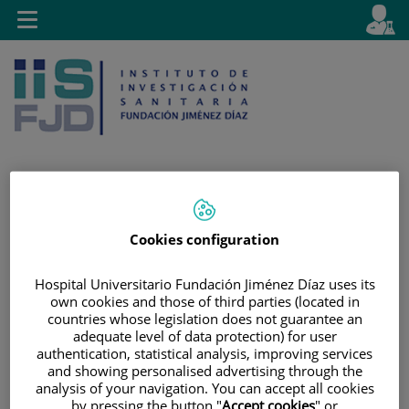
Saltar al contenido
E
Idiom
Toggle
es
navigation
activo
Saltar
Selector
Buscar
Cookies configuration
al
de
contenido
idioma
Hospital Universitario Fundación Jiménez Díaz uses its
own cookies and those of third parties (located in
countries whose legislation does not guarantee an
adequate level of data protection) for user
authentication, statistical analysis, improving services
and showing personalised advertising through the
analysis of your navigation. You can accept all cookies
by pressing the button "
Accept cookies
" or