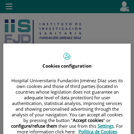
Saltar al contenido
E
Idiom
Toggle
es
navigation
activo
Cookies configuration
Saltar
Selector
Buscar
Hospital Universitario Fundación Jiménez Díaz uses its
al
de
own cookies and those of third parties (located in
contenido
idioma
countries whose legislation does not guarantee an
adequate level of data protection) for user
authentication, statistical analysis, improving services
and showing personalised advertising through the
analysis of your navigation. You can accept all cookies
by pressing the button "
Accept cookies
" or
configure/refuse them
their use from this
Settings
. For
more information click here:
Política de Cookies