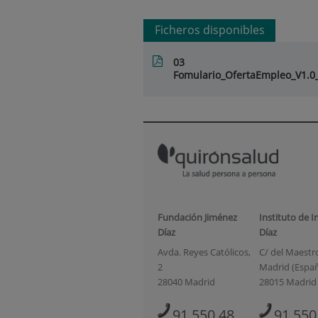
Ficheros disponibles
03
Fomulario_OfertaEmpleo_V1.0_
Fundación Jiménez
Instituto de I
Díaz
Díaz
Avda. Reyes Católicos,
C/ del Maestro 
2
Madrid (Espa
28040 Madrid
28015 Madrid
91 550 48
91 550