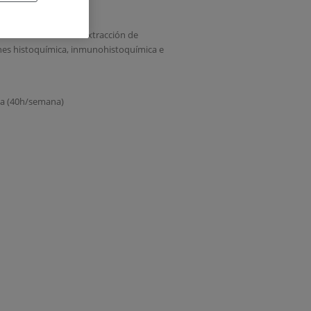
Realizará técnicas de extracción de
ones histoquímica, inmunohistoquímica e
eta (40h/semana)