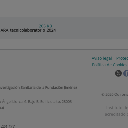
205
KB
ARA_tecnicolaboratorio_2024
Aviso legal
Prote
Política de Cookies
Est
enl
se
nvestigación Sanitaria de la Fundación Jiménez
abr
© 2026 Quiróns
en
Ángel Llorca, 6. Bajo B. Edificio alto. 28003-
una
Instituto d
ña)
ven
acreditado p
nue
 48 97