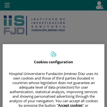
Saltar al contenido
E
Idiom
Toggle
es
navigation
activo
Saltar
Selector
Buscar
Cookies configuration
al
de
contenido
idioma
Hospital Universitario Fundación Jiménez Díaz uses its
own cookies and those of third parties (located in
countries whose legislation does not guarantee an
adequate level of data protection) for user
authentication, statistical analysis, improving services
and showing personalised advertising through the
analysis of your navigation. You can accept all cookies
by pressing the button "
Accept cookies
" or