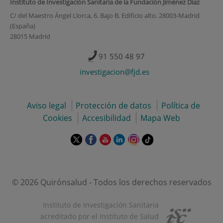
Instituto de Investigación Sanitaria de la Fundación Jiménez Díaz
C/ del Maestro Ángel Llorca, 6. Bajo B. Edificio alto. 28003-Madrid
(España)
28015 Madrid
91 550 48 97
investigacion@fjd.es
Aviso legal
Protección de datos
Política de
Cookies
Accesibilidad
Mapa Web
Este
Este
Este
Este
Este
Enlace
enlace
enlace
enlace
enlace
enlace
a
se
se
se
se
se
una
abrirá
abrirá
abrirá
abrirá
abrirá
aplicación
en
en
en
en
en
externa.
© 2026 Quirónsalud - Todos los derechos reservados
una
una
una
una
una
ventana
ventana
ventana
ventana
ventana
Instituto de Investigación Sanitaria
nueva.
nueva.
nueva.
nueva.
nueva.
acreditado por el Instituto de Salud