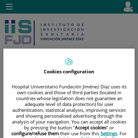
Saltar al contenido
E
Idiom
Toggle
es
navigation
activo
Cookies configuration
Saltar
Selector
Buscar
al
de
Hospital Universitario Fundación Jiménez Díaz uses its
contenido
idioma
own cookies and those of third parties (located in
countries whose legislation does not guarantee an
adequate level of data protection) for user
authentication, statistical analysis, improving services
and showing personalised advertising through the
analysis of your navigation. You can accept all cookies
by pressing the button "
Accept cookies
" or
configure/refuse them
their use from this
Settings
. For