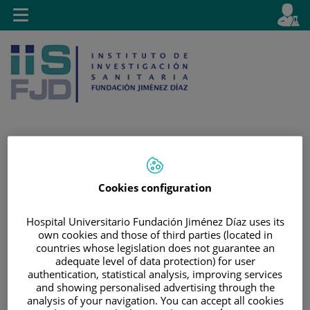
Saltar al contenido
E
Idiom
Toggle
es
navigation
activo
Saltar
Selector
Buscar
al
de
Cookies configuration
contenido
idioma
Hospital Universitario Fundación Jiménez Díaz uses its
own cookies and those of third parties (located in
countries whose legislation does not guarantee an
adequate level of data protection) for user
authentication, statistical analysis, improving services
and showing personalised advertising through the
analysis of your navigation. You can accept all cookies