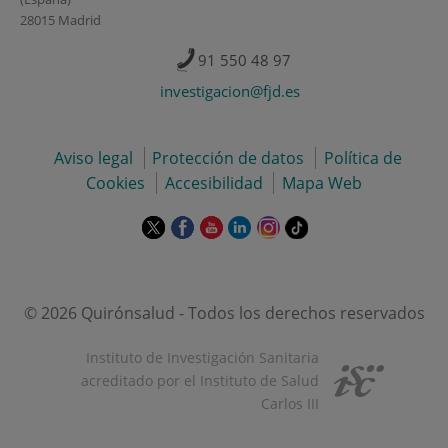
28015 Madrid
91 550 48 97
investigacion@fjd.es
Aviso legal
Protección de datos
Política de
Cookies
Accesibilidad
Mapa Web
Este
Este
Este
Este
Este
Enlace
enlace
enlace
enlace
enlace
enlace
a
se
se
se
se
se
una
abrirá
abrirá
abrirá
abrirá
abrirá
aplicación
en
en
en
en
en
externa.
© 2026 Quirónsalud - Todos los derechos reservados
una
una
una
una
una
ventana
ventana
ventana
ventana
ventana
Instituto de Investigación Sanitaria
nueva.
nueva.
nueva.
nueva.
nueva.
acreditado por el Instituto de Salud
Carlos III