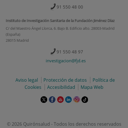
91 550 48 00
Instituto de Investigación Sanitaria de la Fundación Jiménez Díaz
C/ del Maestro Ángel Llorca, 6. Bajo B. Edificio alto. 28003-Madrid
(España)
28015 Madrid
91 550 48 97
investigacion@fjd.es
Aviso legal
Protección de datos
Política de
Cookies
Accesibilidad
Mapa Web
Este
Este
Este
Este
Este
Enlace
enlace
enlace
enlace
enlace
enlace
a
se
se
se
se
se
una
abrirá
abrirá
abrirá
abrirá
abrirá
aplicación
en
en
en
en
en
externa.
© 2026 Quirónsalud - Todos los derechos reservados