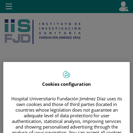
Saltar al contenido
E
Idiom
Toggle
es
navigation
activo
Saltar
Selector
Buscar
al
de
Cookies configuration
contenido
idioma
Hospital Universitario Fundación Jiménez Díaz uses its
own cookies and those of third parties (located in
countries whose legislation does not guarantee an
adequate level of data protection) for user
authentication, statistical analysis, improving services
and showing personalised advertising through the
analysis of your navigation. You can accept all cookies