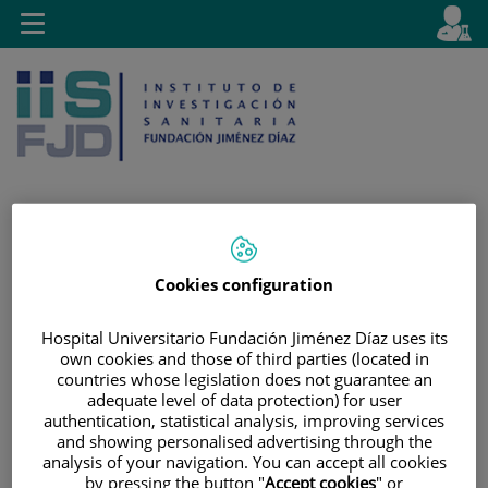
Saltar al contenido
E
Idiom
Toggle
es
navigation
activo
Saltar
Selector
Buscar
Cookies configuration
al
de
contenido
idioma
Hospital Universitario Fundación Jiménez Díaz uses its
own cookies and those of third parties (located in
countries whose legislation does not guarantee an
adequate level of data protection) for user
authentication, statistical analysis, improving services
and showing personalised advertising through the
analysis of your navigation. You can accept all cookies
by pressing the button "
Accept cookies
" or