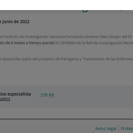
ecialista en Nefrología AC18/
e junio de 2022
del Instituto de Investigación Sanitaria-Fundación Jiménez Díaz (Grupo del 
to de 6 meses a tiempo parcial
AC18/00064 de la Red de Investigación Renal d
ra desarrollar parte del proyecto de Patogenia y Tratamiento de las Enferme
ivo especialista
278
KB
o2022
Aviso legal
Prote