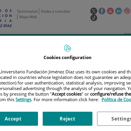
Este
Este
Este
Este
Quirónsalud
Dudas y consultas
enlace
enlace
enlace
enla
Mapa Web
Enlace
se
se
se
se
a
abrirá
abrirá
abrirá
abrir
una
Selecto
Idi
esp
en
en
en
en
aplicación
de
act
una
una
una
una
de
Actividad
Unidades
Formación y
externa.
Actual
idioma
científica
de apoyo
Empleo
ventana
ventana
ventana
vent
nueva.
nueva.
nueva.
nuev
Cookies configuration
Universitario Fundación Jiménez Díaz uses its own cookies and th
located in countries whose legislation does not guarantee an adequ
tection) for user authentication, statistical analysis, improving s
rsonalised advertising through the analysis of your navigation. Y
es by pressing the button "
Accept cookies
" or
configure/refuse th
rom this
Settings
. For more information click here:
Política de Co
ERTAS DE EMPLEO
|
CONVOCATORIA DE CONTRATO 6 MESES A TIEMPO 
64
Accept
Reject
Setting
 contrato 6 meses a tiempo pa