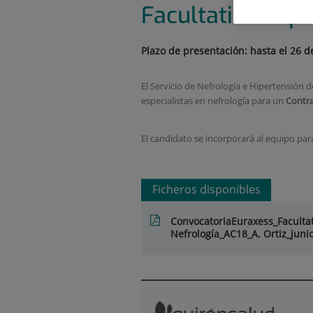
Facultativo Esp
Plazo de presentación: hasta el 26 d
El Servicio de Nefrología e Hipertensión 
especialistas en nefrología para un
Contra
El candidato se incorporará al equipo pa
Ficheros disponibles
ConvocatoriaEuraxess_Facultat
Nefrología_AC18_A. Ortiz_juni