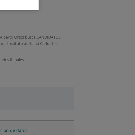
00064
Dr Alberto Ortiz) busca CANDIDATOS
el Instituto de Salud Carlos III.
dades Renales.
cción de datos