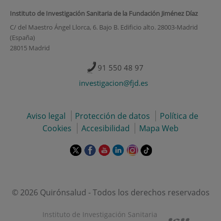
Instituto de Investigación Sanitaria de la Fundación Jiménez Díaz
C/ del Maestro Ángel Llorca, 6. Bajo B. Edificio alto. 28003-Madrid
(España)
28015 Madrid
91 550 48 97
investigacion@fjd.es
Aviso legal
Protección de datos
Política de
Cookies
Accesibilidad
Mapa Web
Este
Este
Este
Este
Este
Enlace
enlace
enlace
enlace
enlace
enlace
a
se
se
se
se
se
una
abrirá
abrirá
abrirá
abrirá
abrirá
aplicación
en
en
en
en
en
externa.
© 2026 Quirónsalud - Todos los derechos reservados
una
una
una
una
una
ventana
ventana
ventana
ventana
ventana
Instituto de Investigación Sanitaria