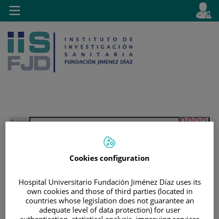
Saltar al contenido
E
Idiom
Toggle
es
navigation
activo
Saltar
Selector
Buscar
al
de
contenido
idioma
Cookies configuration
Hospital Universitario Fundación Jiménez Díaz uses its
own cookies and those of third parties (located in
countries whose legislation does not guarantee an
adequate level of data protection) for user