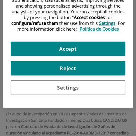
authentication, statistical analysis, improving services
and showing personalised advertising through the
INICIO
|
FORMACIÓN Y EMPLEO
analysis of your navigation. You can accept all cookies
by pressing the button "
Accept cookies
" or
|
OFERTAS DE EMPLEO
configure/refuse them
their use from this
Settings
. For
|
CONVOCATORIA PARA CONTRATO ASOCIADO A LA
more information click here:
Política de Cookies
AYUDA PEJ-2018-AI/BMD-12017 AYUDANTE DE
INVESTIGACIÓN
Accept
CONVOCATORIA para
contrato asociado a la
Reject
Ayuda PEJ-2018-AI/BMD-
12017 Ayudante de
Settings
investigación
El Grupo de Investigación en VIH y Hepatitis Virales del Instituto de
Investigación Sanitaria Fundación Jiménez Díaz busca
CANDIDATOS
para un
Contrato de Ayudante de investigación de 2 años
de
duración vinculado al expediente PEJ-2018-AI/BMD-12017 concedido