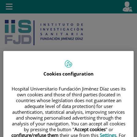
Saltar al contenido
E
Idiom
Toggle
es
navigation
activo
Cookies configuration
Saltar
Selector
Buscar
al
de
Hospital Universitario Fundación Jiménez Díaz uses its
contenido
idioma
own cookies and those of third parties (located in
countries whose legislation does not guarantee an
adequate level of data protection) for user
authentication, statistical analysis, improving services
and showing personalised advertising through the
analysis of your navigation. You can accept all cookies
by pressing the button "
Accept cookies
" or
configure/refuse them
their use from this
Settings
. For