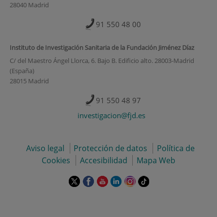
28040 Madrid
91 550 48 00
Instituto de Investigación Sanitaria de la Fundación Jiménez Díaz
C/ del Maestro Ángel Llorca, 6. Bajo B. Edificio alto. 28003-Madrid
(España)
28015 Madrid
91 550 48 97
investigacion@fjd.es
Aviso legal
Protección de datos
Política de
Cookies
Accesibilidad
Mapa Web
Este
Este
Este
Este
Este
Enlace
enlace
enlace
enlace
enlace
enlace
a
se
se
se
se
se
una
abrirá
abrirá
abrirá
abrirá
abrirá
aplicación