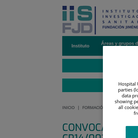
Saltar al contenido
Saltar
al
contenido
Áreas y grupos 
Instituto
investigación
Hospital 
parties (
data pro
showing pe
all cooki
INICIO
|
FORMACIÓN Y EMPLEO
|
OF
f
CONVOCATORIA p