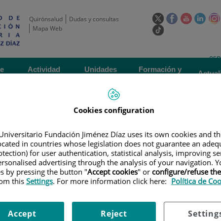
Este
Este
Este
Este
Quirónsalud
Dudas y consultas
enlace
enlace
enlace
enla
Mapa Web
Enlace
se
se
se
se
a
abrirá
abrirá
abrirá
abrir
una
Selecto
Idi
esp
en
en
en
en
aplicación
de
act
una
una
una
una
de
Actividad
Unidades
Formación y
externa.
Actual
idioma
científica
de apoyo
Empleo
ventana
ventana
ventana
vent
nueva.
nueva.
nueva.
nuev
Cookies configuration
Universitario Fundación Jiménez Díaz uses its own cookies and th
located in countries whose legislation does not guarantee an adequ
tection) for user authentication, statistical analysis, improving s
rsonalised advertising through the analysis of your navigation. Y
es by pressing the button "
Accept cookies
" or
configure/refuse th
ERTAS DE EMPLEO
|
CONVOCATORIA PARA CONTRATO ASOCIADO A CP14
rom this
Settings
. For more information click here:
Política de Co
ara contrato asociado a
Accept
Reject
Setting