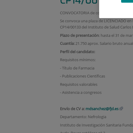
CP14/00133_Tit
CONVOCATORIA de contrato asociado al 
Se convoca una plaza de LICENCIADO en Fa
CP14/00133 del Instituto de Salud Carlos I
Plazo de presentación
: hasta el 31 de ma
Cuantía:
21.750 aprox. Salario bruto anua
Perfil del candidato:
Requisitos mínimos:
- Título de Farmacia
- Publicaciones Científicas
Requisitos valorables
- Asistencia a congresos
Envío de CV a:
mdsanchez@fjd.es
Departamento: Nefrologia
Instituto de Investigación Sanitaria Fund