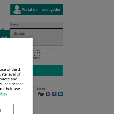
Enlace a una aplicación externa
Este
Portal del investigador
ce
enlace
se
Buscar
á
abrirá
r
oma
añol
en
Situación
ivo
una
idad
Innovación
y
ana
ventana
contacto
a.
nueva.
ose of third
ate level of
ervices and
ou can accept
em
their use
/00133_TITULADO SUPERIOR
okies
s