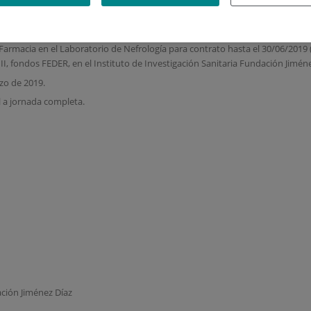
ulado Superior
PROYECTO CP14/00133 para una plaza de LICENCIADO el Farmacia
rmacia en el Laboratorio de Nefrología para contrato hasta el 30/06/2019 (
II, fondos FEDER, en el Instituto de Investigación Sanitaria Fundación Jiméne
rzo de 2019.
l a jornada completa.
ación Jiménez Díaz