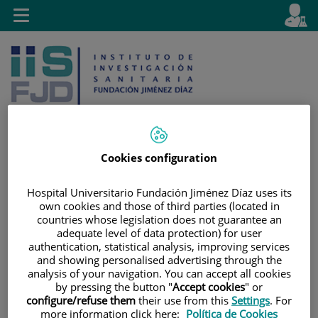
Saltar al contenido
E
Idiom
Toggle
es
navigation
activo
Cookies configuration
Saltar
Selector
Buscar
al
de
Hospital Universitario Fundación Jiménez Díaz uses its
own cookies and those of third parties (located in
contenido
idioma
countries whose legislation does not guarantee an
adequate level of data protection) for user
authentication, statistical analysis, improving services
and showing personalised advertising through the
analysis of your navigation. You can accept all cookies
by pressing the button "
Accept cookies
" or
configure/refuse them
their use from this
Settings
. For
more information click here:
Política de Cookies