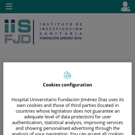
Saltar al contenido
E
Idiom
Toggle
es
navigation
activo
Saltar
Selector
Buscar
al
de
Cookies configuration
contenido
idioma
Hospital Universitario Fundación Jiménez Díaz uses its
own cookies and those of third parties (located in
countries whose legislation does not guarantee an
adequate level of data protection) for user
authentication, statistical analysis, improving services
and showing personalised advertising through the
analysis of your navigation. You can accept all cookies