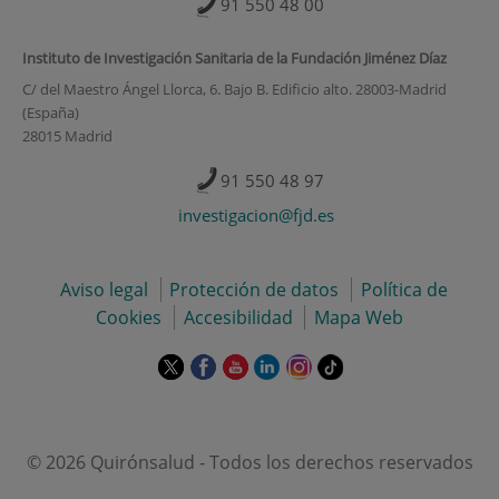
91 550 48 00
Instituto de Investigación Sanitaria de la Fundación Jiménez Díaz
C/ del Maestro Ángel Llorca, 6. Bajo B. Edificio alto. 28003-Madrid
(España)
28015 Madrid
91 550 48 97
investigacion@fjd.es
Aviso legal
Protección de datos
Política de
Cookies
Accesibilidad
Mapa Web
Este
Este
Este
Este
Este
Enlace
enlace
enlace
enlace
enlace
enlace
a
se
se
se
se
se
una
abrirá
abrirá
abrirá
abrirá
abrirá
aplicación
en
en
en
en
en
externa.
© 2026 Quirónsalud - Todos los derechos reservados
una
una
una
una
una