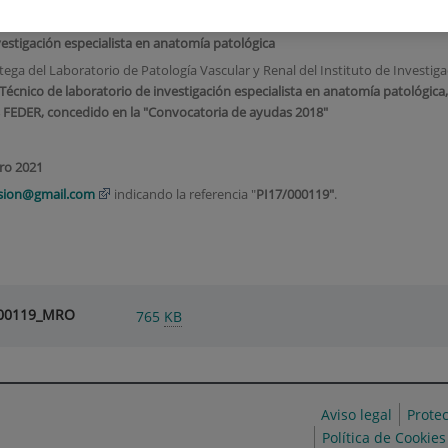
estigación especialista en anatomía patológica
rtega del Laboratorio de Patología Vascular y Renal del Instituto de Investig
Técnico de laboratorio de investigación especialista en anatomía patológica
os FEDER, concedido
en la "Convocatoria de ayudas 2018"
ero 2021
nsion@gmail.com
indicando la referencia "
PI17/000119"
.
7-00119_MRO
765
KB
Aviso legal
Prote
Política de Cookies