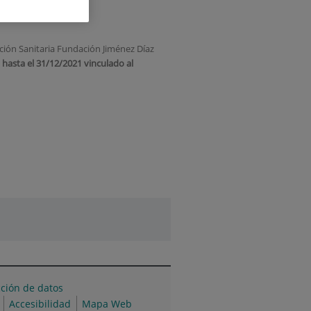
ación Sanitaria Fundación Jiménez Díaz
,
hasta el 31/12/2021 vinculado al
cción de datos
Accesibilidad
Mapa Web