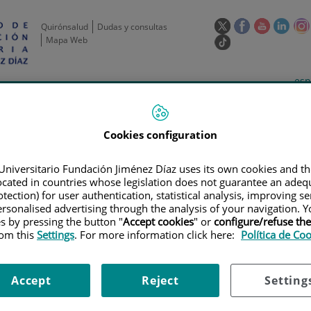
Este
Este
Este
Este
Quirónsalud
Dudas y consultas
enlace
enlace
enlace
enla
Mapa Web
Enlace
se
se
se
se
a
abrirá
abrirá
abrirá
abrir
una
Selecto
Idi
esp
en
en
en
en
aplicación
de
act
una
una
una
una
de
Actividad
Unidades
Formación y
externa.
Actual
idioma
científica
de apoyo
Empleo
ventana
ventana
ventana
vent
nueva.
nueva.
nueva.
nuev
Cookies configuration
Universitario Fundación Jiménez Díaz uses its own cookies and th
located in countries whose legislation does not guarantee an adequ
tection) for user authentication, statistical analysis, improving s
rsonalised advertising through the analysis of your navigation. Y
es by pressing the button "
Accept cookies
" or
configure/refuse th
rom this
Settings
. For more information click here:
Política de Co
ERTAS DE EMPLEO
|
CONVOCATORIA PARA CONTRATO ASOCIADO AL PI1
ra contrato asociado al PI17
Accept
Reject
Setting