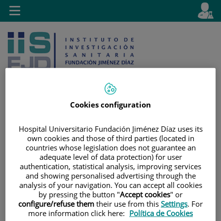
Saltar al contenido
E
Idiom
Toggle
es
navigation
activo
Cookies configuration
Saltar
Selector
Buscar
Hospital Universitario Fundación Jiménez Díaz uses its
al
de
own cookies and those of third parties (located in
contenido
idioma
countries whose legislation does not guarantee an
adequate level of data protection) for user
authentication, statistical analysis, improving services
and showing personalised advertising through the
analysis of your navigation. You can accept all cookies
by pressing the button "
Accept cookies
" or
configure/refuse them
their use from this
Settings
. For
more information click here:
Política de Cookies