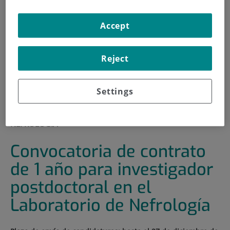
INICIO
|
FORMACIÓN Y EMPLEO
Accept
|
OFERTAS DE EMPLEO
|
CONVOCATORIA CONTRATO ASOCIADO A LA
Reject
PLATAFOMA BIOBANCO (PT20/00141) PARA UNA PLAZA
DE TITULADO SUPERIOR COMO COORDINADOR DE
CALIDAD
Settings
|
CONVOCATORIA DE CONTRATO DE 1 AÑO PARA
INVESTIGADOR POSTDOCTORAL EN EL LABORATORIO DE
NEFROLOGÍA
Convocatoria de contrato
de 1 año para investigador
postdoctoral en el
Laboratorio de Nefrología