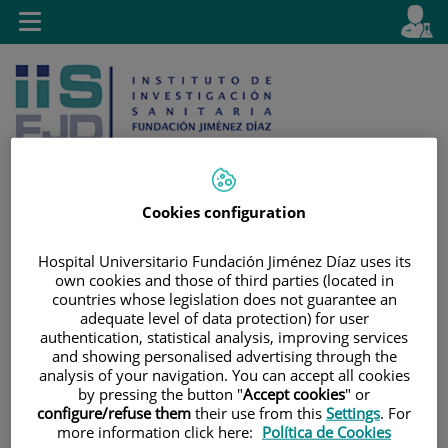
Saltar al contenido
E
Idiom
Toggle
es
navigation
activo
Cookies configuration
Saltar
Selector
Buscar
Hospital Universitario Fundación Jiménez Díaz uses its
al
de
own cookies and those of third parties (located in
contenido
idioma
countries whose legislation does not guarantee an
adequate level of data protection) for user
authentication, statistical analysis, improving services
and showing personalised advertising through the
analysis of your navigation. You can accept all cookies
by pressing the button "
Accept cookies
" or
configure/refuse them
their use from this
Settings
. For
more information click here:
Política de Cookies