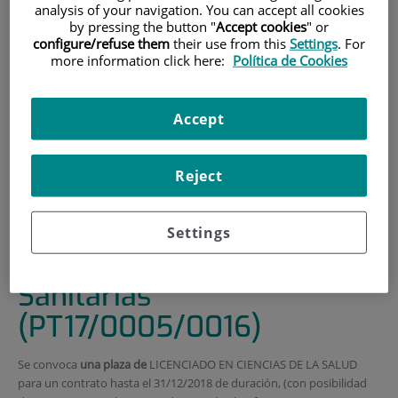
analysis of your navigation. You can accept all cookies
by pressing the button "
Accept cookies
" or
INICIO
|
FORMACIÓN Y EMPLEO
configure/refuse them
their use from this
Settings
. For
|
OFERTAS DE EMPLEO
more information click here:
Política de Cookies
|
CONVOCATORIA DE CONTRATO ASOCIADO A LA
PLATAFORMA DE INNOVACIÓN EN TECNOLOGÍAS
Accept
MÉDICAS Y SANITARIAS (PT17/0005/0016)
CONVOCATORIA de
Reject
contrato asociado a la
Plataforma de Innovación
Settings
en Tecnologías Médicas y
Sanitarias
(PT17/0005/0016)
Se convoca
una plaza de
LICENCIADO EN CIENCIAS DE LA SALUD
para un contrato hasta el 31/12/2018 de duración, (con posibilidad