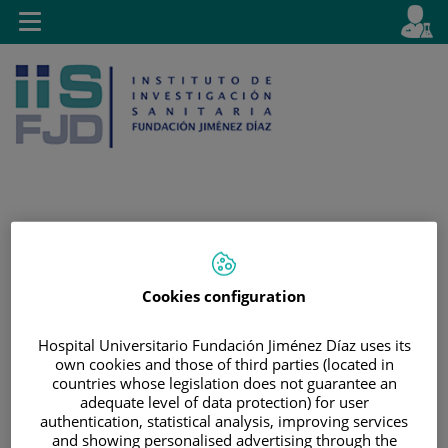
Saltar al contenido
E
Idiom
Toggle
es
navigation
activo
Saltar
Selector
Buscar
al
de
contenido
idioma
Cookies configuration
Hospital Universitario Fundación Jiménez Díaz uses its
own cookies and those of third parties (located in
countries whose legislation does not guarantee an
adequate level of data protection) for user
authentication, statistical analysis, improving services
and showing personalised advertising through the