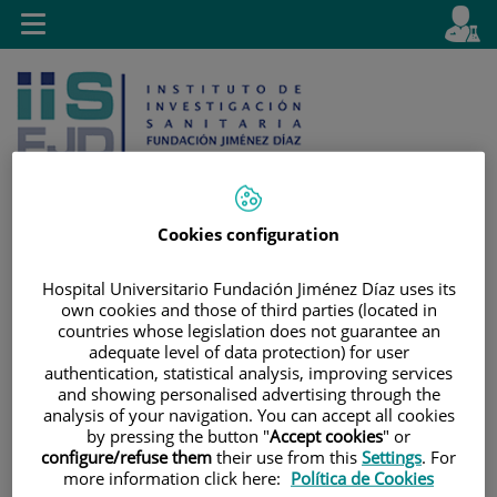
Saltar al contenido
E
Idiom
Toggle
es
navigation
activo
Cookies configuration
Saltar
Selector
Buscar
Hospital Universitario Fundación Jiménez Díaz uses its
al
de
own cookies and those of third parties (located in
contenido
idioma
countries whose legislation does not guarantee an
adequate level of data protection) for user
authentication, statistical analysis, improving services
and showing personalised advertising through the
analysis of your navigation. You can accept all cookies
by pressing the button "
Accept cookies
" or
configure/refuse them
their use from this
Settings
. For
more information click here:
Política de Cookies