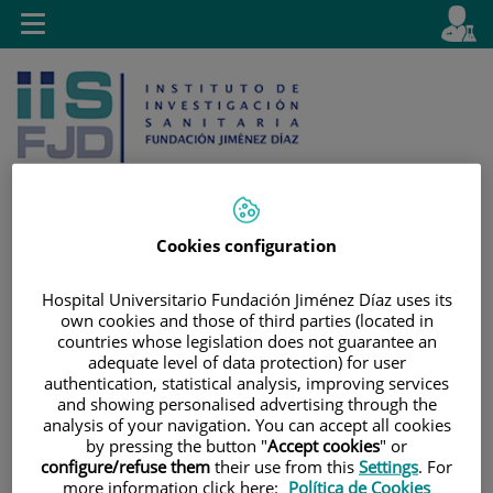
Saltar al contenido
E
Idiom
Toggle
es
navigation
activo
Cookies configuration
Saltar
Selector
Buscar
al
de
Hospital Universitario Fundación Jiménez Díaz uses its
own cookies and those of third parties (located in
contenido
idioma
countries whose legislation does not guarantee an
adequate level of data protection) for user
authentication, statistical analysis, improving services
and showing personalised advertising through the
analysis of your navigation. You can accept all cookies
by pressing the button "
Accept cookies
" or
configure/refuse them
their use from this
Settings
. For
more information click here:
Política de Cookies