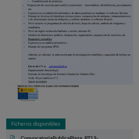
Ficheros disponibles
ConvocatoriaPublicaPlaza_PT13-