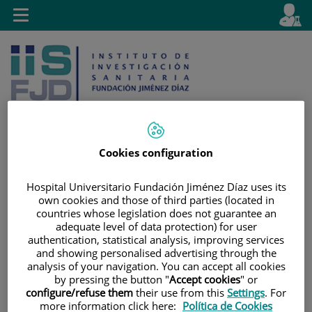
Saltar al contenido
E
Idiom
Toggle
es
navigation
activo
Cookies configuration
Saltar
Selector
Buscar
Hospital Universitario Fundación Jiménez Díaz uses its
al
de
own cookies and those of third parties (located in
contenido
idioma
countries whose legislation does not guarantee an
adequate level of data protection) for user
authentication, statistical analysis, improving services
and showing personalised advertising through the
analysis of your navigation. You can accept all cookies
by pressing the button "
Accept cookies
" or
configure/refuse them
their use from this
Settings
. For
more information click here:
Política de Cookies