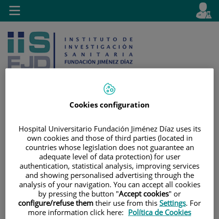
Saltar al contenido
E
Idiom
Toggle
es
navigation
activo
Cookies configuration
Saltar
Selector
Buscar
Hospital Universitario Fundación Jiménez Díaz uses its
al
de
own cookies and those of third parties (located in
contenido
idioma
countries whose legislation does not guarantee an
adequate level of data protection) for user
authentication, statistical analysis, improving services
and showing personalised advertising through the
analysis of your navigation. You can accept all cookies
by pressing the button "
Accept cookies
" or
configure/refuse them
their use from this
Settings
. For
more information click here:
Política de Cookies