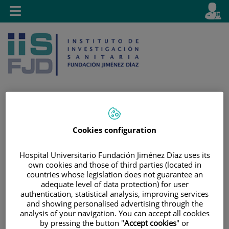
Saltar al contenido
E
Idiom
Toggle
es
navigation
activo
Saltar
Selector
Buscar
Cookies configuration
al
de
contenido
idioma
Hospital Universitario Fundación Jiménez Díaz uses its
own cookies and those of third parties (located in
countries whose legislation does not guarantee an
adequate level of data protection) for user
authentication, statistical analysis, improving services
and showing personalised advertising through the
analysis of your navigation. You can accept all cookies
by pressing the button "
Accept cookies
" or