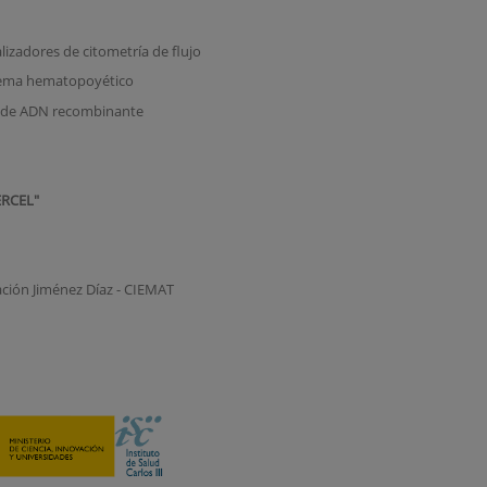
lizadores de citometría de flujo
istema hematopoyético
as de ADN recombinante
ERCEL"
ación Jiménez Díaz - CIEMAT