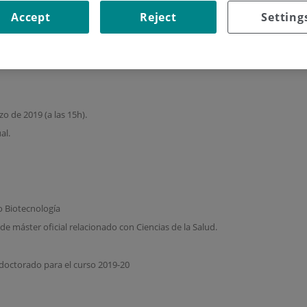
Titulado Superior
Accept
Reject
Setting
 Red de Terapia Celular (TERCEL) (RD16/0011/0011) para una plaza de TI
OR en la Unidad de Terapias Innovadoras en el Sistema Hematopoyético de
 la Red de Terapia Celular (TERCEL) (RD16/0011/0011) del ISCIII, Fondos FEDE
zo de 2019 (a las 15h).
al.
 o Biotecnología
 máster oficial relacionado con Ciencias de la Salud.
doctorado para el curso 2019-20