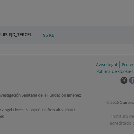
s IIS-FJD_TERCEL
96
KB
Aviso legal
Prote
Política de Cookies
Est
enl
se
nvestigación Sanitaria de la Fundación Jiménez
abr
© 2026 Quiróns
en
Ángel Llorca, 6. Bajo B. Edificio alto. 28003-
una
Instituto d
ña)
ven
acreditado p
nue