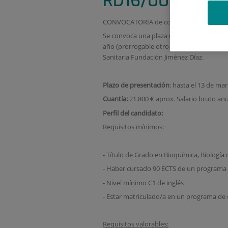
RD16/0011/0011_
CONVOCATORIA de contrato asociado a la
Se convoca una plaza de TITULADO SUPERI
año (prorrogable otro año más) adscrito a
Sanitaria Fundación Jiménez Díaz.
Plazo de presentación
: hasta el 13 de mar
Cuantía:
21.800 € aprox. Salario bruto anu
Perfil del candidato:
Requisitos mínimos:
- Título de Grado en Bioquímica, Biología
- Haber cursado 90 ECTS de un programa de
- Nivel mínimo C1 de inglés
- Estar matriculado/a en un programa de 
Requisitos valorables: