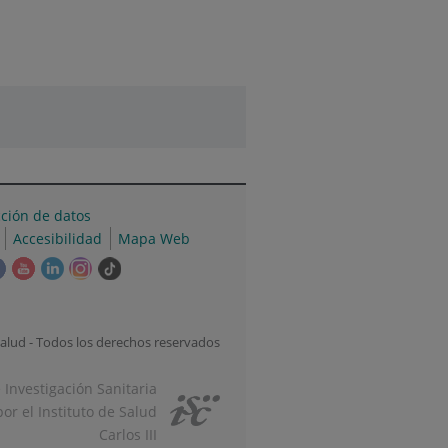
cción de datos
Accesibilidad
Mapa Web
e
Este
Este
Este
Este
Enlace
ace
enlace
enlace
enlace
enlace
a
se
se
se
se
una
irá
abrirá
abrirá
abrirá
abrirá
aplicación
alud - Todos los derechos reservados
en
en
en
en
externa.
una
una
una
una
e Investigación Sanitaria
tana
ventana
ventana
ventana
ventana
or el Instituto de Salud
va.
nueva.
nueva.
nueva.
nueva.
Carlos III