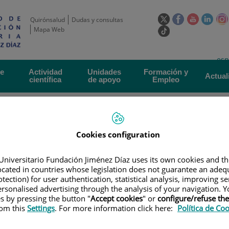
Este
Este
Este
Este
Quirónsalud
Dudas y consultas
enlace
enlace
enlace
enla
Mapa Web
Enlace
se
se
se
se
a
abrirá
abrirá
abrirá
abrir
una
Selecto
Idi
esp
en
en
en
en
aplicación
de
act
una
una
una
una
de
Actividad
Unidades
Formación y
externa.
Actual
idioma
científica
de apoyo
Empleo
ventana
ventana
ventana
vent
nueva.
nueva.
nueva.
nuev
Cookies configuration
Universitario Fundación Jiménez Díaz uses its own cookies and th
located in countries whose legislation does not guarantee an adequ
ERTAS DE EMPLEO
|
CONVOCATORIA PARA CONTRATO ASOCIADO A RD16
tection) for user authentication, statistical analysis, improving s
rsonalised advertising through the analysis of your navigation. Y
es by pressing the button "
Accept cookies
" or
configure/refuse th
ara contrato asociado a
rom this
Settings
. For more information click here:
Política de Co