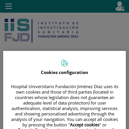
Saltar al contenido
E
Idiom
Toggle
es
navigation
activo
Saltar
Selector
Buscar
Cookies configuration
al
de
contenido
idioma
Hospital Universitario Fundación Jiménez Díaz uses its
own cookies and those of third parties (located in
countries whose legislation does not guarantee an
adequate level of data protection) for user
authentication, statistical analysis, improving services
and showing personalised advertising through the
analysis of your navigation. You can accept all cookies
by pressing the button "
Accept cookies
" or