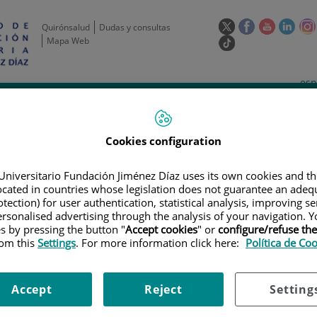
Este
Este
Este
Este
Quirónsalud
Dudas y consultas
enlace
enlace
enlace
enla
Mapa Web
Enlace
se
se
se
se
a
abrirá
abrirá
abrirá
abrir
una
Selecto
Idi
esp
en
en
en
en
aplicación
de
act
una
una
una
una
de
Actividad
Unidades
Formación y
externa.
Actual
idioma
científica
de apoyo
Empleo
ventana
ventana
ventana
vent
nueva.
nueva.
nueva.
nuev
Cookies configuration
Universitario Fundación Jiménez Díaz uses its own cookies and th
located in countries whose legislation does not guarantee an adequ
tection) for user authentication, statistical analysis, improving s
rsonalised advertising through the analysis of your navigation. Y
es by pressing the button "
Accept cookies
" or
configure/refuse th
rom this
Settings
. For more information click here:
Política de Co
ERTAS DE EMPLEO
|
CONVOCATORIA PARA CONTRATO ASOCIADO AL RTI20
Accept
Reject
Setting
ara contrato asociado al RT