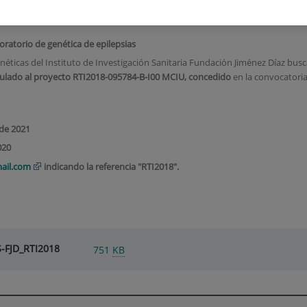
 laboratorio
oratorio de genética de epilepsias
enéticas del Instituto de Investigación Sanitaria Fundación Jiménez Díaz bus
nculado al proyecto RTI2018-095784-B-I00 MCIU, concedido
en la convocatori
 de 2021
020
ail.com
indicando la referencia "RTI2018".
S-FJD_RTI2018
751
KB