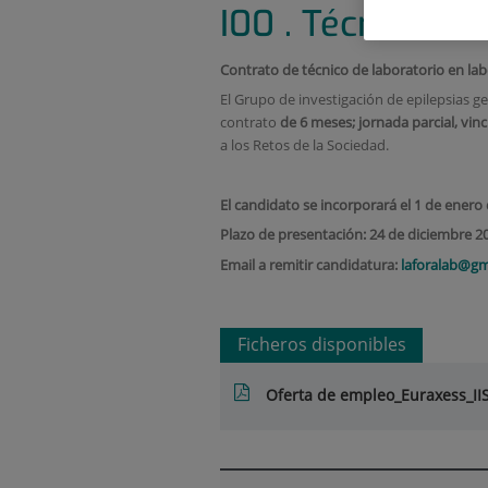
I00 . Técnico de
Contrato de técnico de laboratorio en lab
El Grupo de investigación de epilepsias g
contrato
de 6 meses; jornada parcial, vi
a los Retos de la Sociedad.
El candidato se incorporará el 1 de enero
Plazo de presentación: 24 de diciembre 2
Email a remitir candidatura:
laforalab@gm
Ficheros disponibles
Oferta de empleo_Euraxess_II