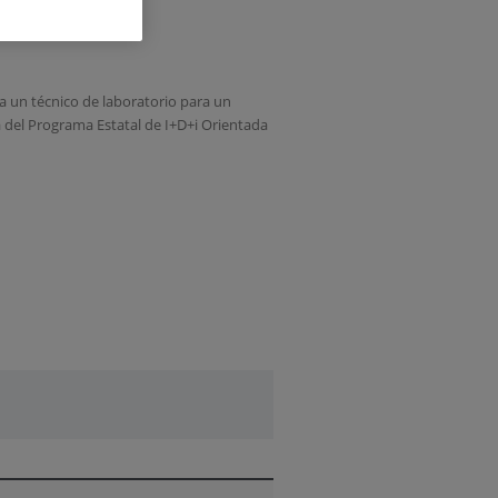
ca un técnico de laboratorio para un
a del Programa Estatal de I+D+i Orientada